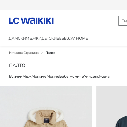
ДАМСКИ
МЪЖКИ
ДЕТСКИ
БЕБЕ
LCW HOME
Начална Страница
Палто
ПАЛТО
Всички
Мъж
Момиче
Момче
Бебе момиче
Унисекс
Жена