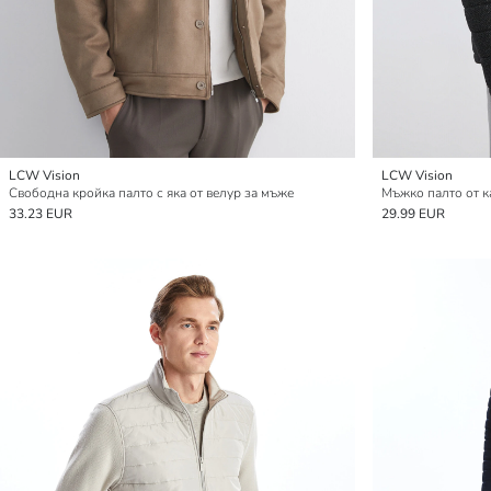
LCW Vision
LCW Vision
Свободна кройка палто с яка от велур за мъже
Мъжко палто от к
33.23 EUR
29.99 EUR