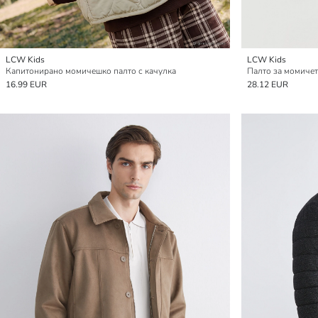
LCW Kids
LCW Kids
Капитонирано момичешко палто с качулка
Палто за момичет
16.99 EUR
28.12 EUR