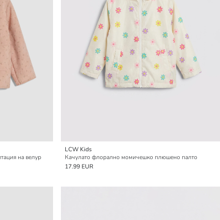
LCW Kids
итация на велур
Качулато флорално момичешко плюшено палто
17.99 EUR