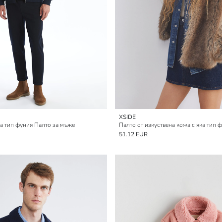
XSIDE
а тип фуния Палто за мъже
Палто от изкуствена кожа с яка тип 
51.12 EUR