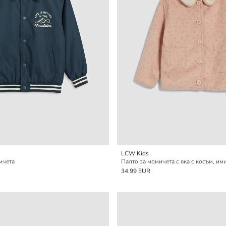
LCW Kids
мчета
Палто за момичета с яка с косъм, им
34.99 EUR