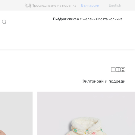
Проследяване на поръчка
Български
English
Вход
Моят списък с желания
Моята количка
Филтрирай и подреди