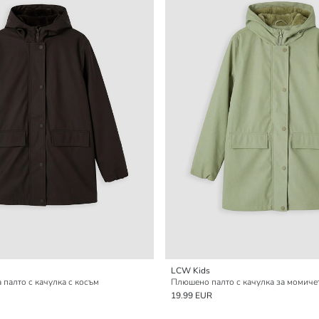
LCW Kids
палто с качулка с косъм
Плюшено палто с качулка за момиче
19.99 EUR