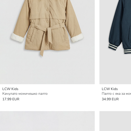
LCW Kids
LCW Kids
Качулато момичешко палто
Палто с яка за мо
17.99 EUR
34.99 EUR