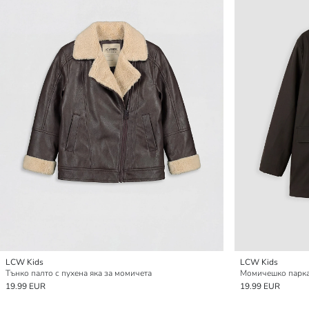
LCW Kids
LCW Kids
Тънко палто с пухена яка за момичета
Момичешко парка 
19.99 EUR
19.99 EUR