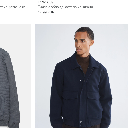
LCW Kids
Редовен силует Палто от кашет с яка от изкуствена кожа за мъже
Палто с обло деколте за момичета
14.99 EUR