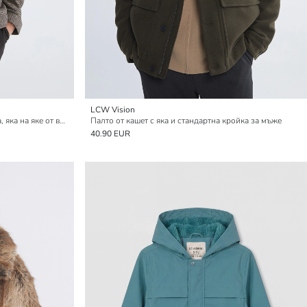
LCW Vision
Палто тип кардиган с редовна кройка, яка на яке от вълнена смес за мъже
Палто от кашет с яка и стандартна кройка за мъже
40.90 EUR