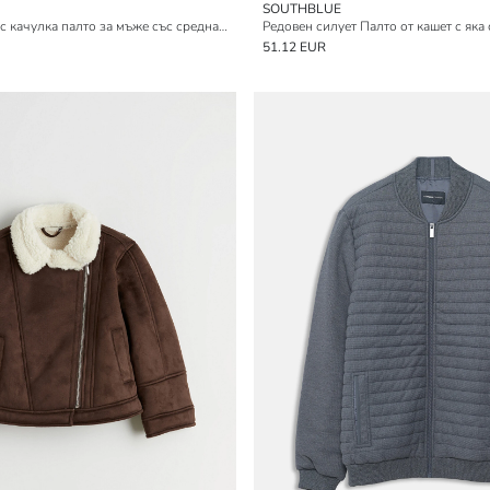
SOUTHBLUE
Свободна кройка с качулка палто за мъже със средна дебелина
51.12 EUR