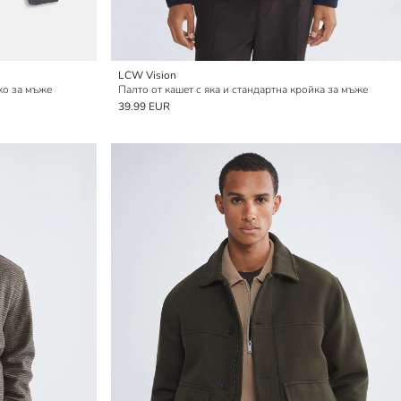
LCW Vision
ко за мъже
Палто от кашет с яка и стандартна кройка за мъже
39.99 EUR