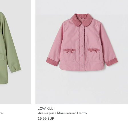
LCW Kids
та
Яка на риза Момичешко Палто
19.99 EUR