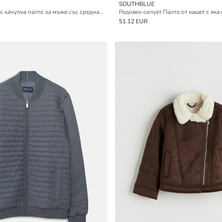
SOUTHBLUE
Свободна кройка с качулка палто за мъже със средна дебелина
51.12 EUR