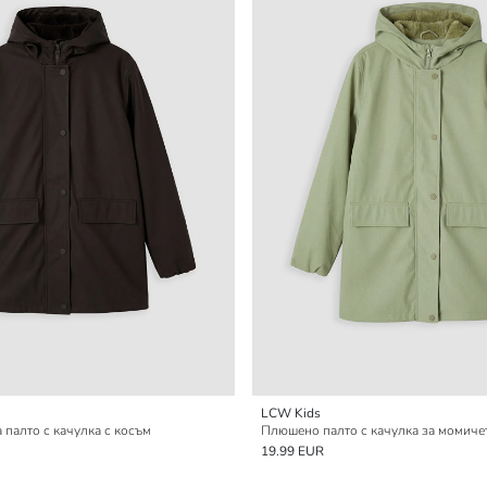
LCW Kids
палто с качулка с косъм
Плюшено палто с качулка за момиче
19.99 EUR