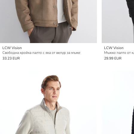
LCW Vision
LCW Vision
Свободна кройка палто с яка от велур за мъже
Мъжко палто от к
33.23 EUR
29.99 EUR