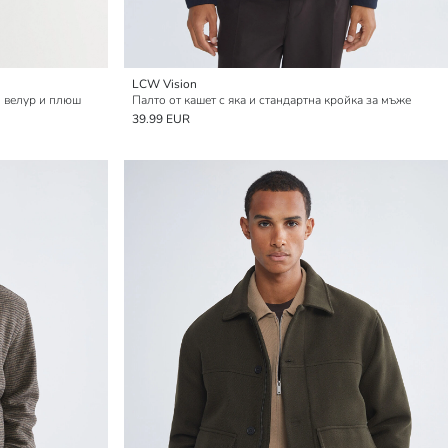
LCW Vision
н велур и плюш
Палто от кашет с яка и стандартна кройка за мъже
39.99 EUR