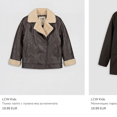
LCW Kids
LCW Kids
Тънко палто с пухена яка за момичета
Момичешко парка 
19.99 EUR
19.99 EUR