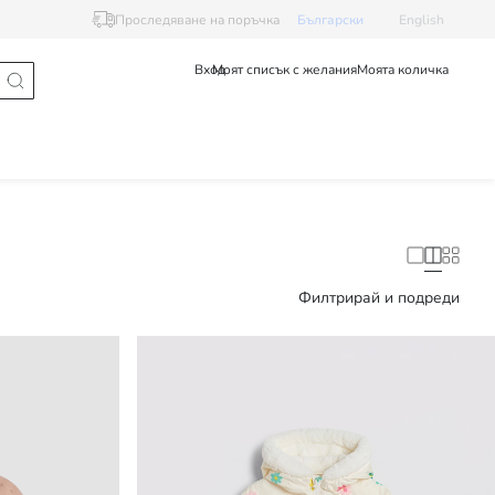
Проследяване на поръчка
Български
English
Вход
Моят списък с желания
Моята количка
Филтрирай и подреди