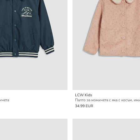
LCW Kids
мчета
Палто за момичета с яка с косъм, им
34.99 EUR