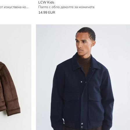
LCW Kids
Редовен силует Палто от кашет с яка от изкуствена кожа за мъже
Палто с обло деколте за момичета
14.99 EUR