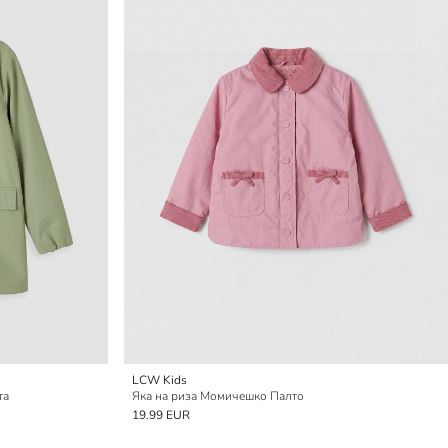
LCW Kids
та
Яка на риза Момичешко Палто
19.99 EUR