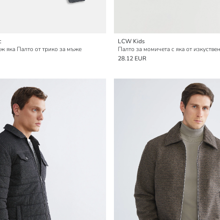
c
LCW Kids
ж яка Палто от трико за мъже
Палто за момичета с яка от изкустве
28.12 EUR