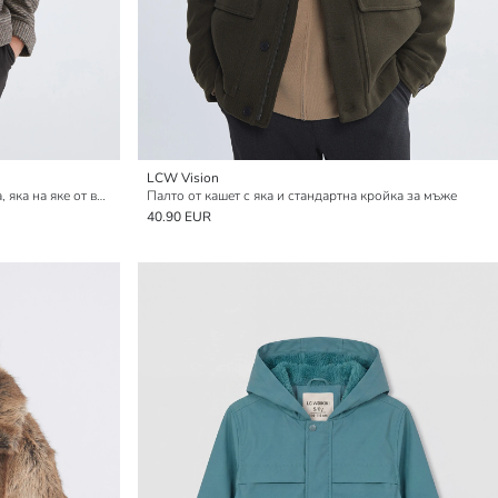
LCW Vision
Палто тип кардиган с редовна кройка, яка на яке от вълнена смес за мъже
Палто от кашет с яка и стандартна кройка за мъже
40.90 EUR