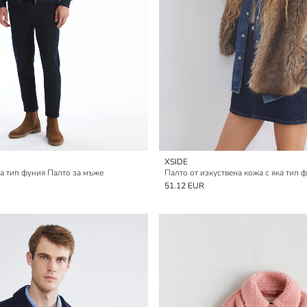
XSIDE
а тип фуния Палто за мъже
Палто от изкуствена кожа с яка тип 
51.12 EUR