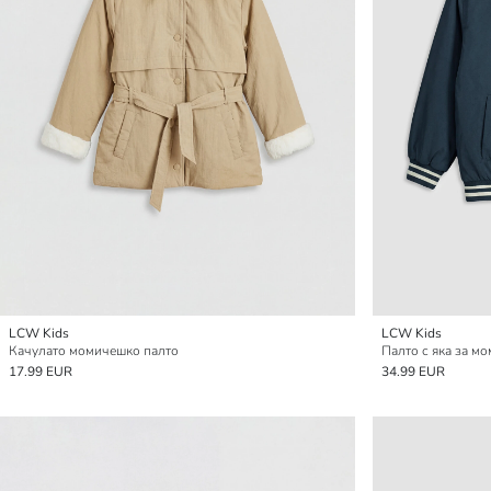
LCW Kids
LCW Kids
Качулато момичешко палто
Палто с яка за мо
17.99 EUR
34.99 EUR