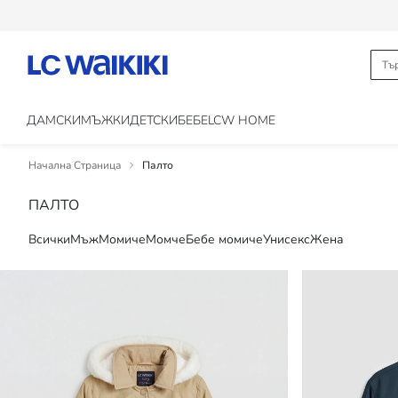
ДАМСКИ
МЪЖКИ
ДЕТСКИ
БЕБЕ
LCW HOME
Начална Страница
Палто
ПАЛТО
Всички
Мъж
Момиче
Момче
Бебе момиче
Унисекс
Жена