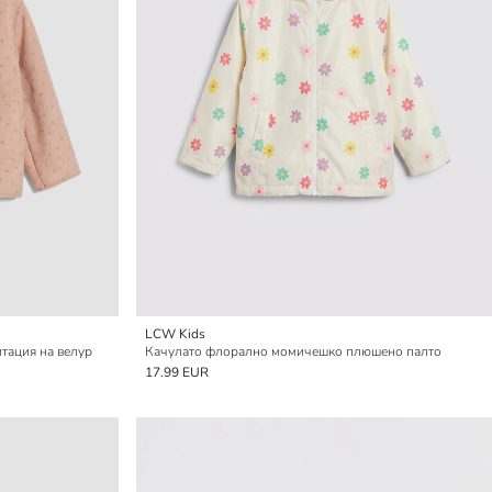
LCW Kids
итация на велур
Качулато флорално момичешко плюшено палто
17.99 EUR