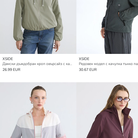
XSIDE
XSIDE
Дамски дъждобран кроп овърсайз с качулка
26.99 EUR
30.67 EUR