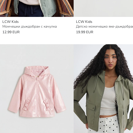
LCW Kids
LCW Kids
Момчешки дъждобран с качулка
12.99 EUR
19.99 EUR