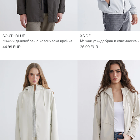
SOUTHBLUE
XSIDE
Мъжки дъждобран с класическа кройка
Мъжки дъждобран в класическа к
44.99 EUR
26.99 EUR