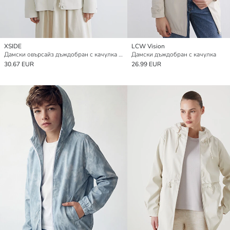
XSIDE
LCW Vision
Дамски овърсайз дъждобран с качулка от изкуствена кожа
Дамски дъждобран с качулка
30.67 EUR
26.99 EUR