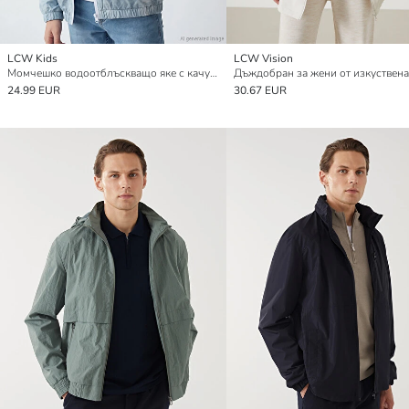
LCW Kids
LCW Vision
Момчешко водоотблъскващо яке с качулка за дъжд
24.99 EUR
30.67 EUR