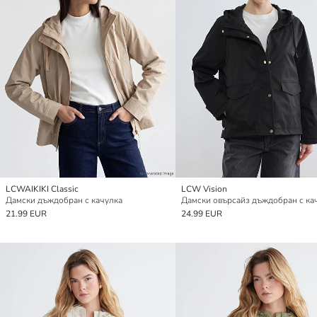
LCWAIKIKI Classic
LCW Vision
Дамски дъждобран с качулка
Дамски овърсайз дъждобран с ка
21.99 EUR
24.99 EUR