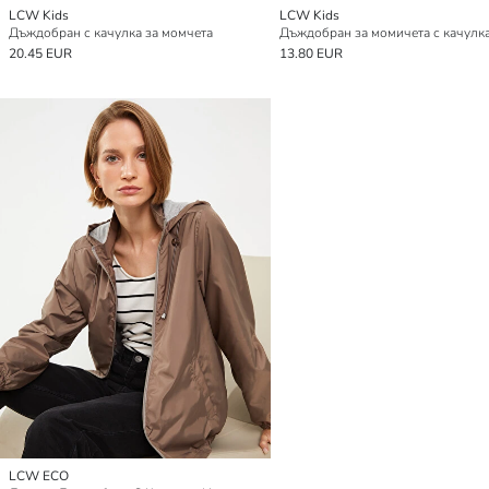
LCW Kids
LCW Kids
Дъждобран с качулка за момчета
20.45 EUR
13.80 EUR
LCW ECO